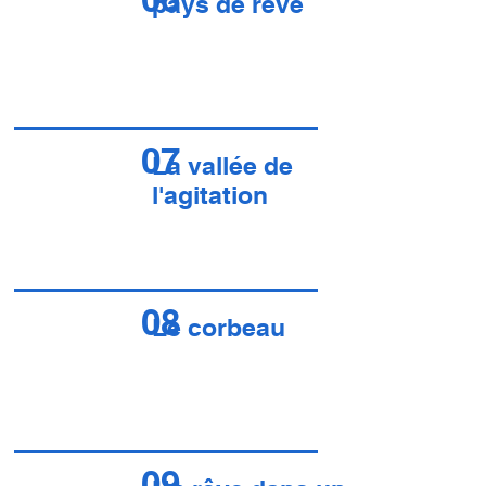
pays de rêve
07
La vallée de
l'agitation
08
Le corbeau
09