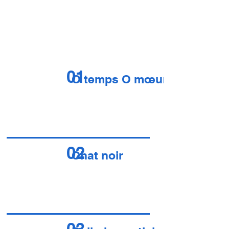
01
O temps O mœurs
02
Chat noir