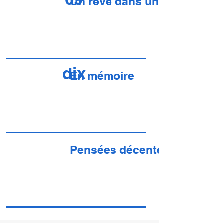
Un rêve dans un rêve
dix
En mémoire
Pensées décentes