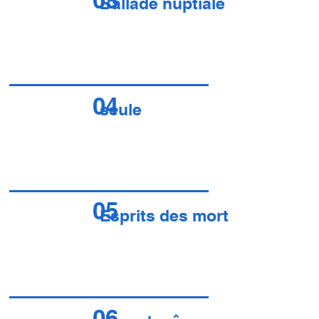
03
Ballade nuptiale
04
seule
05
Esprits des morts
06