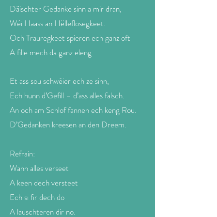
Däischter Gedanke sinn a mir dran,
Wéi Haass an Hëlleflosegkeet.
Och Trauregkeet spieren ech ganz oft
A fille mech da ganz eleng.
Et ass sou schwéier ech ze sinn,
Ech hunn d’Gefill – d’ass alles falsch.
An och am Schlof fannen ech keng Rou.
D’Gedanken kreesen an den Dreem.
Refrain:
Wann alles verseet
A keen dech versteet
Ech si fir dech do
A lauschteren dir no.