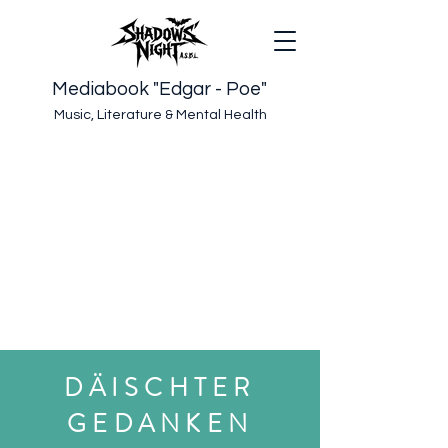
Mediabook "Edgar - Poe"
Music, Literature & Mental Health
DÄISCHTER
GEDANKEN