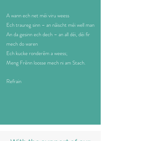
A wann ech net méi viru weess
Ech traureg sinn – an näischt méi well man
An da gesinn ech dech – an all déi, déi fir
mech do waren
Ech kucke ronderëm a weess;
Meng Frënn loosse mech ni am Stach.
Refrain